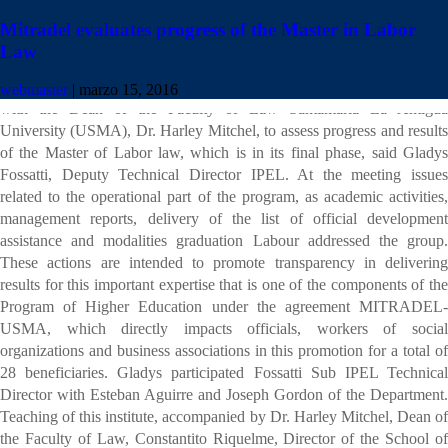
Mitradel evaluates progress of the Master in Labor
Law
Officials of the Panamanian Institute for Labour Studies (IPEL), the
Ministry of Labor and Workforce Development (MITRADEL) met
webmaster
|
marzo 15, 2016
with the Dean of the Faculty of Law Santamaria La Antigua
University (USMA), Dr. Harley Mitchel, to assess progress and results
of the Master of Labor law, which is in its final phase, said Gladys
Fossatti, Deputy Technical Director IPEL. At the meeting issues
related to the operational part of the program, as academic activities,
management reports, delivery of the list of official development
assistance and modalities graduation Labour addressed the group.
These actions are intended to promote transparency in delivering
results for this important expertise that is one of the components of the
Program of Higher Education under the agreement MITRADEL-
USMA, which directly impacts officials, workers of social
organizations and business associations in this promotion for a total of
28 beneficiaries. Gladys participated Fossatti Sub IPEL Technical
Director with Esteban Aguirre and Joseph Gordon of the Department.
Teaching of this institute, accompanied by Dr. Harley Mitchel, Dean of
the Faculty of Law, Constantito Riquelme, Director of the School of