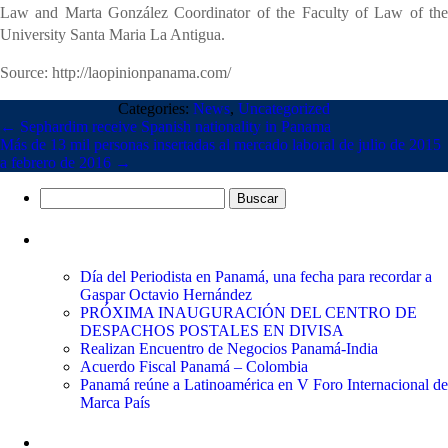
Law and Marta González Coordinator of the Faculty of Law of the
University Santa Maria La Antigua.
Source: http://laopinionpanama.com/
Categories:
News
,
Uncategorized
←
Sephardim receive Spanish nationality in Panama
Más de 13 mil personas insertadas al mercado laboral de julio de 2015
a febrero de 2016
→
Buscar:
Entradas recientes
Día del Periodista en Panamá, una fecha para recordar a
Gaspar Octavio Hernández
PRÓXIMA INAUGURACIÓN DEL CENTRO DE
DESPACHOS POSTALES EN DIVISA
Realizan Encuentro de Negocios Panamá-India
Acuerdo Fiscal Panamá – Colombia
Panamá reúne a Latinoamérica en V Foro Internacional de
Marca País
Comentarios recientes