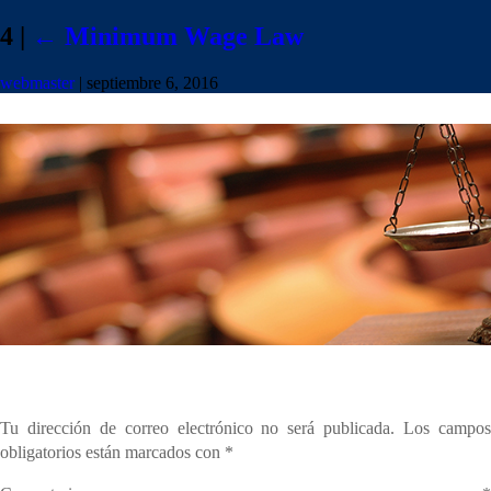
4
|
←
Minimum Wage Law
webmaster
|
septiembre 6, 2016
Deja una respuesta
Tu dirección de correo electrónico no será publicada.
Los campo
obligatorios están marcados con
*