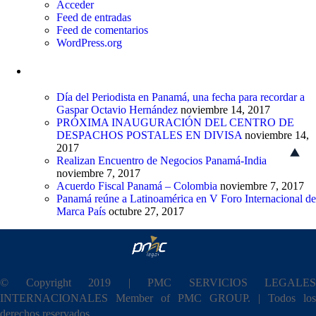
Acceder
Feed de entradas
Feed de comentarios
WordPress.org
Entradas recientes
Día del Periodista en Panamá, una fecha para recordar a
Gaspar Octavio Hernández
noviembre 14, 2017
PRÓXIMA INAUGURACIÓN DEL CENTRO DE
DESPACHOS POSTALES EN DIVISA
noviembre 14,
2017
Realizan Encuentro de Negocios Panamá-India
noviembre 7, 2017
Acuerdo Fiscal Panamá – Colombia
noviembre 7, 2017
Panamá reúne a Latinoamérica en V Foro Internacional de
Marca País
octubre 27, 2017
© Copyright 2019 | PMC SERVICIOS LEGALES
INTERNACIONALES Member of PMC GROUP. | Todos los
derechos reservados.