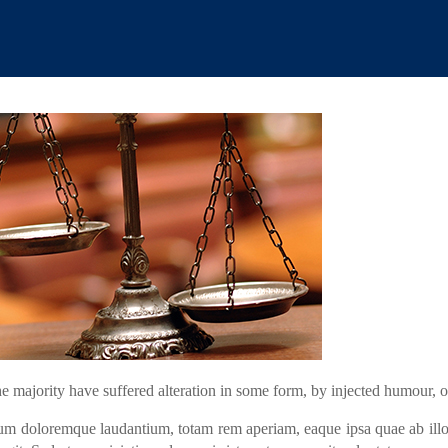
INICIO
LA FIRMA
S
|
|
e majority have suffered alteration in some form, by injected humour, 
ium doloremque laudantium, totam rem aperiam, eaque ipsa quae ab illo in