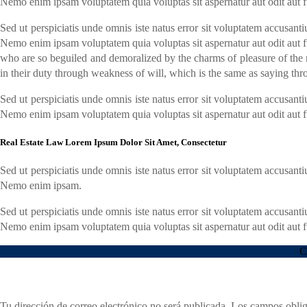
Nemo enim ipsam voluptatem quia voluptas sit aspernatur aut odit aut fug
Sed ut perspiciatis unde omnis iste natus error sit voluptatem accusant
Nemo enim ipsam voluptatem quia voluptas sit aspernatur aut odit aut fu
who are so beguiled and demoralized by the charms of pleasure of the m
in their duty through weakness of will, which is the same as saying thro
Sed ut perspiciatis unde omnis iste natus error sit voluptatem accusant
Nemo enim ipsam voluptatem quia voluptas sit aspernatur aut odit aut fug
Real Estate Law Lorem Ipsum Dolor Sit Amet, Consectetur
Sed ut perspiciatis unde omnis iste natus error sit voluptatem accusant
Nemo enim ipsam.
Sed ut perspiciatis unde omnis iste natus error sit voluptatem accusant
Nemo enim ipsam voluptatem quia voluptas sit aspernatur aut odit aut fug
C
Deja una respuesta
Tu dirección de correo electrónico no será publicada.
Los campos oblig