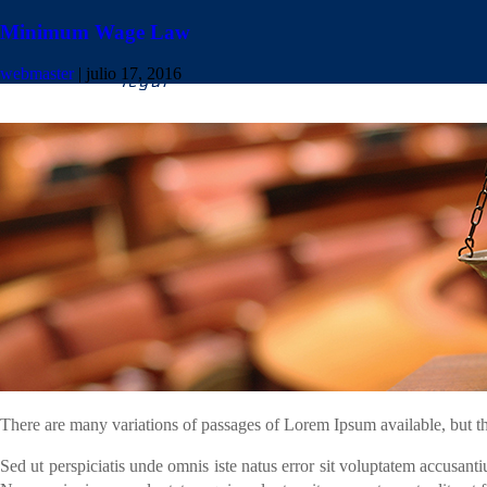
Minimum Wage Law
webmaster
|
julio 17, 2016
There are many variations of passages of Lorem Ipsum available, but th
Sed ut perspiciatis unde omnis iste natus error sit voluptatem accusant