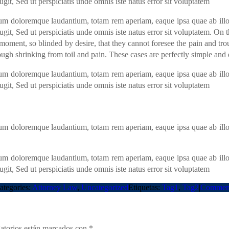
it, Sed ut perspiciatis unde omnis iste natus error sit voluptatem
ium doloremque laudantium, totam rem aperiam, eaque ipsa quae ab illo in
git, Sed ut perspiciatis unde omnis iste natus error sit voluptatem. On
oment, so blinded by desire, that they cannot foresee the pain and tro
ugh shrinking from toil and pain. These cases are perfectly simple and e
ium doloremque laudantium, totam rem aperiam, eaque ipsa quae ab illo in
it, Sed ut perspiciatis unde omnis iste natus error sit voluptatem
ium doloremque laudantium, totam rem aperiam, eaque ipsa quae ab illo in
ium doloremque laudantium, totam rem aperiam, eaque ipsa quae ab illo in
it, Sed ut perspiciatis unde omnis iste natus error sit voluptatem
ategories:
Attorney Law
,
Uncategorized
Etiquetas:
Tag1
,
Tag2
|
Commen
atorios están marcados con
*