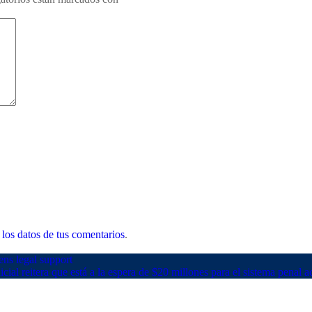
los datos de tus comentarios
.
ns legal support
cial reitera que está a la espera de $20 millones para el sistema penal 