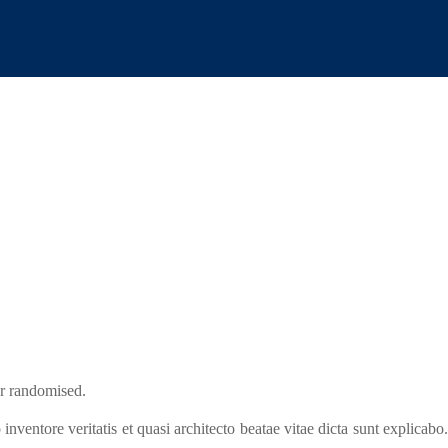
ERVICIOS
JURISDICCIONES
CONTACTO
|
|
|
or randomised.
ventore veritatis et quasi architecto beatae vitae dicta sunt explicabo.