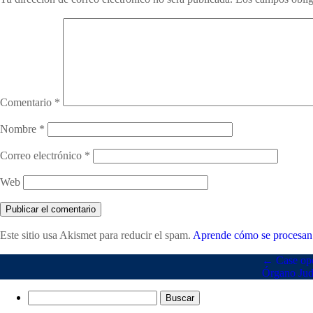
Comentario
*
Nombre
*
Correo electrónico
*
Web
Este sitio usa Akismet para reducir el spam.
Aprende cómo se procesan 
←
Case ope
Órgano Judi
Buscar: