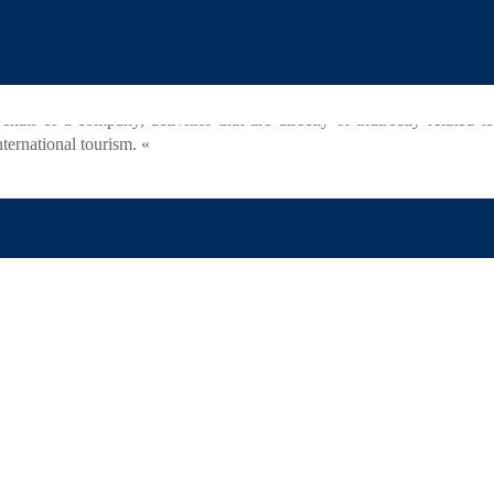
ent or place to allocate it to the accomplishment of any of the offenses
ERVICIOS
JURISDICCIONES
CONTACTO
|
|
|
quire natural or legal persons, companies and establishments
are or are
lf of a company, activities that are directly or indirectly related to
ternational tourism. «