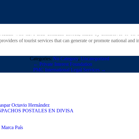
II, Article 191 states: «the owner, landlord or manager of an establishm
 to fifteen years. «
INICIO
LA FIRMA
S
|
|
s in Article 2 that «the provisions of this Act are mandatory and re
ividuals who have their domicile abroad, made by themselves or on beha
oviders of tourist services that can generate or promote national and in
Categories:
No Category
,
Uncategorized
←
Private Interest Foundation
PMC International Legal Services
→
 Gaspar Octavio Hernández
PACHOS POSTALES EN DIVISA
e Marca País