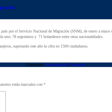
operativos realizados por el Servicio Nacional de Migración, en los pr
igración
INICIO
LA FIRMA
S
|
|
ón, con la cantidad de 1, 716, en segundo lugar los antecedentes penale
del país por el Servicio Nacional de Migración (SNM), de enero a mayo
da uno; 78 argentinos y 71 holandeses entre otras nacionalidades.
anjeros, superando este año la cifra en 1509 ciudadanos.
Categories:
Uncategorized
|
Comments
atorios están marcados con
*