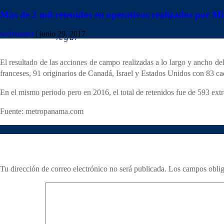
Un total de 2 mil 102 extranjeros han sido retenidos, en las diversos 
Más de 2 mil retenidos en operativos realizados por M
La razón principal de las retenciones es la verificación o investigaci
webmaster
|
junio 29, 2017
control 2, indocumentados; entre otras causas.
El resultado de las acciones de campo realizadas a lo largo y ancho 
franceses, 91 originarios de Canadá, Israel y Estados Unidos con 83 ca
En el mismo periodo pero en 2016, el total de retenidos fue de 593 extr
Fuente: metropanama.com
Deja una respuesta
Tu dirección de correo electrónico no será publicada.
Los campos oblig