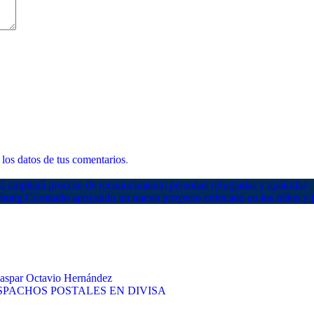
los datos de tus comentarios
.
ampliará proceso de reconocimiento personas refugiadas y apátridas
hong Coronado apoyando un nuevo proyecto enfocado en los niños y 
 Gaspar Octavio Hernández
PACHOS POSTALES EN DIVISA