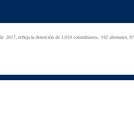
imeros 5 meses del 2017. De este total 77% son hombres y 23 % mujeres.
ERVICIOS
JURISDICCIONES
CONTACTO
|
|
|
s con 375, seguida de estadía o permiso vencido 4, evasión de puesto de
 de 2017, refleja la detención de 1,019 colombianos, 192 alemanes, 97