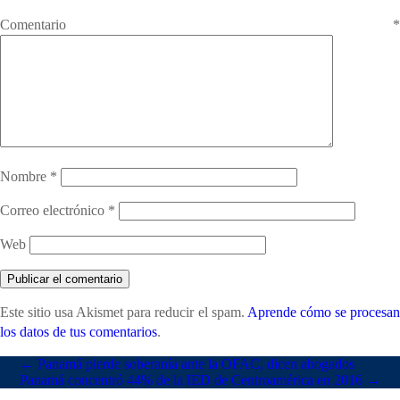
Comentario
*
Nombre
*
Correo electrónico
*
Web
Este sitio usa Akismet para reducir el spam.
Aprende cómo se procesa
los datos de tus comentarios
.
←
Panamá pierde soberanía ante la OFAC, dicen abogados
Panamá concentró 44% de la IED de Centroamérica en 2016
→