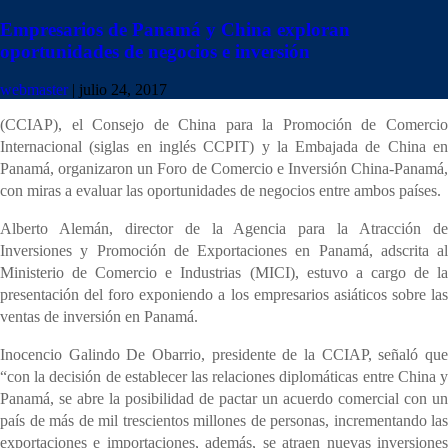
Empresarios de Panamá y China exploran
oportunidades de negocios e inversión
webmaster
|
julio 24, 2017
Este lunes la Cámara de Comercio, Industrias y Agricultura de Panamá
(CCIAP), el Consejo de China para la Promoción de Comercio
Internacional (siglas en inglés CCPIT) y la Embajada de China en
Panamá, organizaron un Foro de Comercio e Inversión China-Panamá,
con miras a evaluar las oportunidades de negocios entre ambos países.
Alberto Alemán, director de la Agencia para la Atracción de
Inversiones y Promoción de Exportaciones en Panamá, adscrita al
Ministerio de Comercio e Industrias (MICI), estuvo a cargo de la
presentación del foro exponiendo a los empresarios asiáticos sobre las
ventas de inversión en Panamá.
Inocencio Galindo De Obarrio, presidente de la CCIAP, señaló que
“con la decisión de establecer las relaciones diplomáticas entre China y
Panamá, se abre la posibilidad de pactar un acuerdo comercial con un
país de más de mil trescientos millones de personas, incrementando las
exportaciones e importaciones, además, se atraen nuevas inversiones