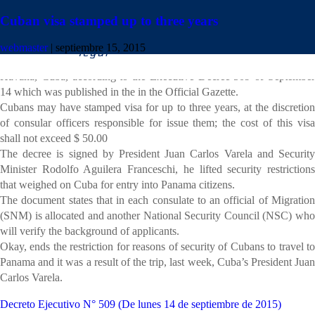
Cuban visa stamped up to three years
Cuban citizens wishing to travel to Panama, and can do so through a
webmaster
|
septiembre 15, 2015
multiple visa stamped in and out, in the Panamanian consulate in
Havana, Cuba, according to the Executive Decree 509 of September
14 which was published in the in the Official Gazette.
Cubans may have stamped visa for up to three years, at the discretion
of consular officers responsible for issue them; the cost of this visa
shall not exceed $ 50.00
The decree is signed by President Juan Carlos Varela and Security
Minister Rodolfo Aguilera Franceschi, he lifted security restrictions
that weighed on Cuba for entry into Panama citizens.
The document states that in each consulate to an official of Migration
(SNM) is allocated and another National Security Council (NSC) who
will verify the background of applicants.
Okay, ends the restriction for reasons of security of Cubans to travel to
Panama and it was a result of the trip, last week, Cuba’s President Juan
Carlos Varela.
Decreto Ejecutivo N° 509 (De lunes 14 de septiembre de 2015)