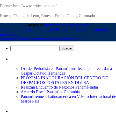
Fuente: http://www.critica.com.pa/
Ernesto Chong de León, Ernesto Emilio Chong Coronado
Categories:
Immigration
,
Uncategorized
←
Parliamentary from the region discussed in Panama on migration
and security
Panamá y Colombia amplían plazo de negociación
→
Buscar:
Entradas recientes
Día del Periodista en Panamá, una fecha para recordar a
Gaspar Octavio Hernández
PRÓXIMA INAUGURACIÓN DEL CENTRO DE
DESPACHOS POSTALES EN DIVISA
Realizan Encuentro de Negocios Panamá-India
Acuerdo Fiscal Panamá – Colombia
Panamá reúne a Latinoamérica en V Foro Internacional de
Marca País
Comentarios recientes