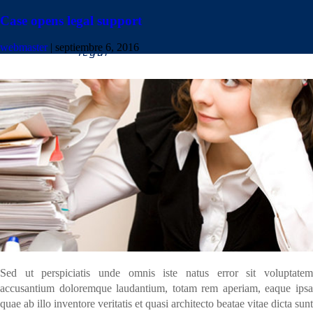
Case opens legal support
webmaster
|
septiembre 6, 2016
Sed ut perspiciatis unde omnis iste natus error sit voluptatem
accusantium doloremque laudantium, totam rem aperiam, eaque ipsa
quae ab illo inventore veritatis et quasi architecto beatae vitae dicta sunt