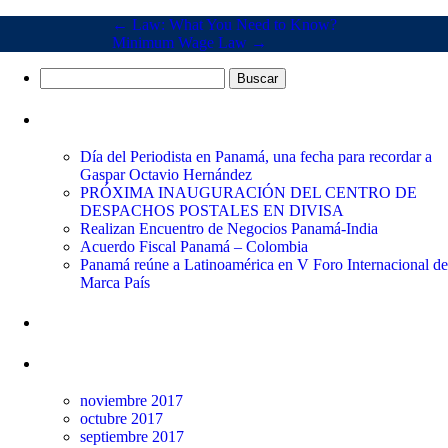
←
Law: What You Need to Know?
Minimum Wage Law
→
Buscar:
Entradas recientes
Día del Periodista en Panamá, una fecha para recordar a
Gaspar Octavio Hernández
PRÓXIMA INAUGURACIÓN DEL CENTRO DE
DESPACHOS POSTALES EN DIVISA
Realizan Encuentro de Negocios Panamá-India
Acuerdo Fiscal Panamá – Colombia
Panamá reúne a Latinoamérica en V Foro Internacional de
Marca País
Comentarios recientes
Archivos
noviembre 2017
octubre 2017
septiembre 2017