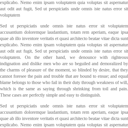
explicabo. Nemo enim ipsam voluptatem quia voluptas sit aspernatur
aut odit aut fugit, Sed ut perspiciatis unde omnis iste natus error sit
voluptatem
Sed ut perspiciatis unde omnis iste natus error sit voluptatem
accusantium doloremque laudantium, totam rem aperiam, eaque ipsa
quae ab illo inventore veritatis et quasi architecto beatae vitae dicta sunt
explicabo. Nemo enim ipsam voluptatem quia voluptas sit aspernatur
aut odit aut fugit, Sed ut perspiciatis unde omnis iste natus error sit
voluptatem. On the other hand, we denounce with righteous
indignation and dislike men who are so beguiled and demoralized by
the charms of pleasure of the moment, so blinded by desire, that they
cannot foresee the pain and trouble that are bound to ensue; and equal
blame belongs to those who fail in their duty through weakness of will,
which is the same as saying through shrinking from toil and pain.
These cases are perfectly simple and easy to distinguish.
Sed ut perspiciatis unde omnis iste natus error sit voluptatem
accusantium doloremque laudantium, totam rem aperiam, eaque ipsa
quae ab illo inventore veritatis et quasi architecto beatae vitae dicta sunt
explicabo. Nemo enim ipsam voluptatem quia voluptas sit aspernatur